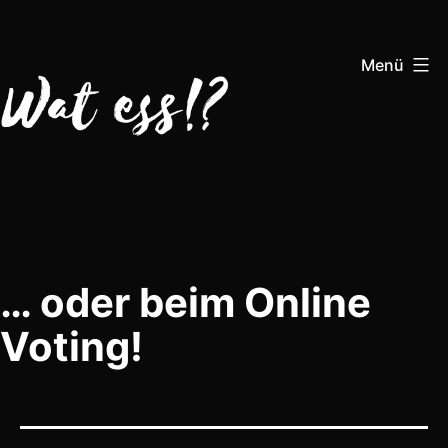
Zum
Inhalt
Menü
springen
Wat
Ess!?
… oder beim Online
Voting!